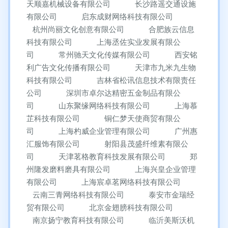
天顺嘉机械设备有限公司
长沙路遥交通设施
有限公司
启东成财网络科技有限公司
杭州尚丽文化创意有限公司
合肥族云信息
科技有限公司
上海丞佐实业发展有限公
司
常州驰天文化传媒有限公司
西安铭
利广告文化传播有限公司
天津市九米九生物
科技有限公司
吉林省松讯信息技术有限责任
公司
深圳市卓尔达精密五金制品有限公
司
山东聚缘网络科技有限公司
上海慕
芷科技有限公司
铜仁梦天使商贸有限公
司
上海杓威企业管理有限公司
广州惠
汇服饰有限公司
射阳县茂盛纤维素有限公
司
天津茗格教育科技发展有限公司
郑
州隆发磨料磨具有限公司
上海兴皇企业管理
有限公司
上海宸卓茗网络科技有限公司
云南三青网络科技有限公司
泰安市金瑞经
贸有限公司
北京金翅膀科技有限公司
南京扬宁教育科技有限公司
临沂美斯沃机