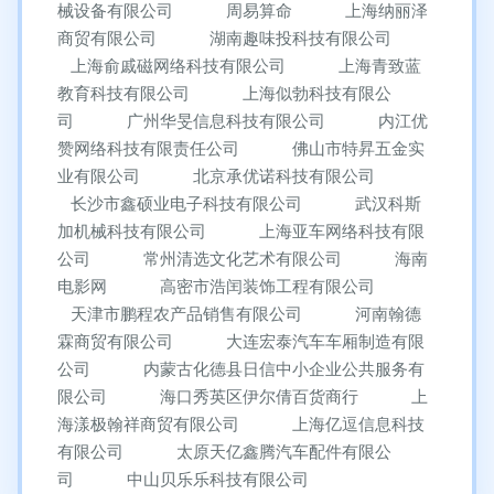
械设备有限公司
周易算命
上海纳丽泽
商贸有限公司
湖南趣味投科技有限公司
上海俞戚磁网络科技有限公司
上海青致蓝
教育科技有限公司
上海似勃科技有限公
司
广州华旻信息科技有限公司
内江优
赞网络科技有限责任公司
佛山市特昇五金实
业有限公司
北京承优诺科技有限公司
长沙市鑫硕业电子科技有限公司
武汉科斯
加机械科技有限公司
上海亚车网络科技有限
公司
常州清选文化艺术有限公司
海南
电影网
高密市浩闰装饰工程有限公司
天津市鹏程农产品销售有限公司
河南翰德
霖商贸有限公司
大连宏泰汽车车厢制造有限
公司
内蒙古化德县日信中小企业公共服务有
限公司
海口秀英区伊尔倩百货商行
上
海漾极翰祥商贸有限公司
上海亿逗信息科技
有限公司
太原天亿鑫腾汽车配件有限公
司
中山贝乐乐科技有限公司